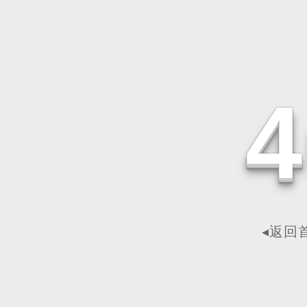
4
◂返回