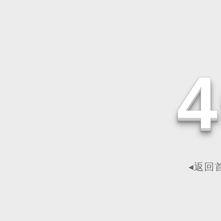
4
◂返回