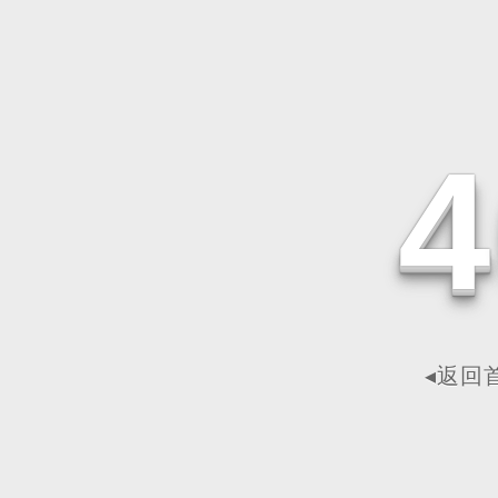
4
◂返回