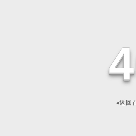
4
◂返回