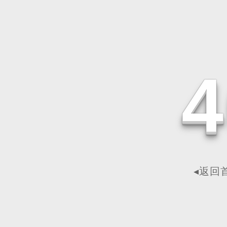
4
◂返回