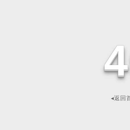
4
◂返回