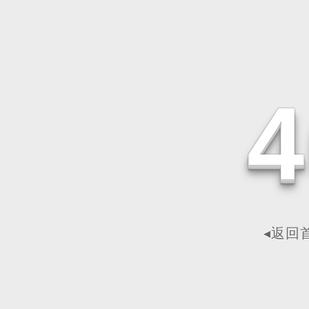
4
◂返回