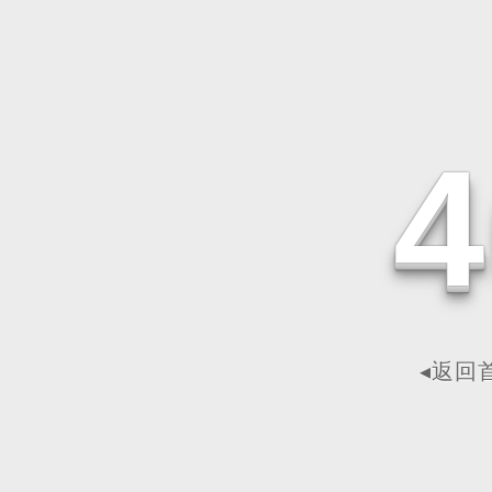
4
◂返回