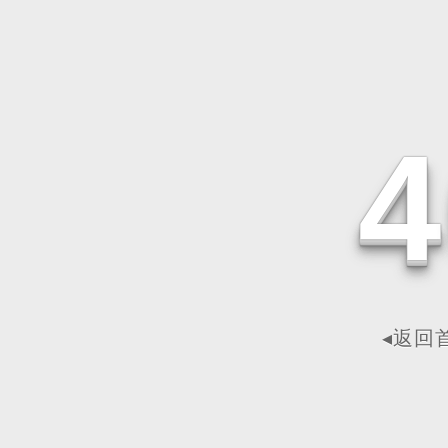
4
◂返回