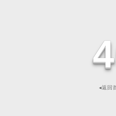
4
◂返回