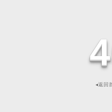
4
◂返回