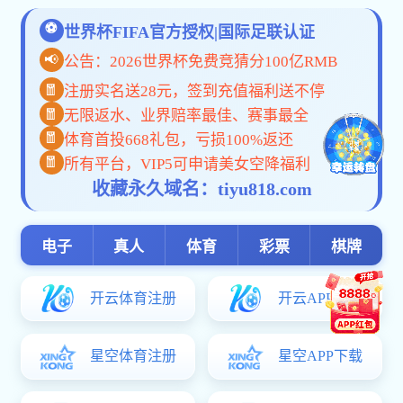
进建设和改革，
的试验基地。
实验奇彩娱乐城
城，2007年被
1
通知公告
更多>
材料科学与工程市级实验下载财神捕鱼APP示范奇彩娱乐城（天
2023-06-15
津城建财神捕鱼下载）-2022年度报告
材料科学与工程市级实验下载财神捕鱼APP示范奇彩娱乐城（天
2023-06-15
津城建财神捕鱼下载）-2021年度报告
奇彩娱乐城召开实验室安全管理工作会议
2023-04-17
材料科学与工程市级实验下载财神捕鱼APP示范奇彩娱乐城（天
2021-03-03
津城建财神捕鱼下载）-2020年度报告
实验平台
奇彩娱乐城召开实验室安全管理工作会议暨第三届实验室安全教