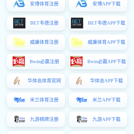
2020-10-17
育宣传月活动部署
实验室安全检查
2020-08-26
热流法导热系数仪
友情链接
天津财神捕鱼下载
|
南开财神捕鱼下载
|
清华财神捕鱼下载
|
同济财神捕鱼下载
|
西安建
版权所有：天津城建财神捕鱼下载材料与科学工程财神捕鱼下载 - 官方安卓版/苹果
Copyright ? 2012 天津城建财神捕鱼下载材料与科学工程财神捕鱼下载 - 官方安卓版/苹果
技术支持：新城网络
奇彩娱乐城奇彩娱乐城V756(中国)iosAndroid通用版APP最新版