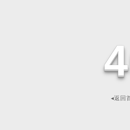
4
◂返回