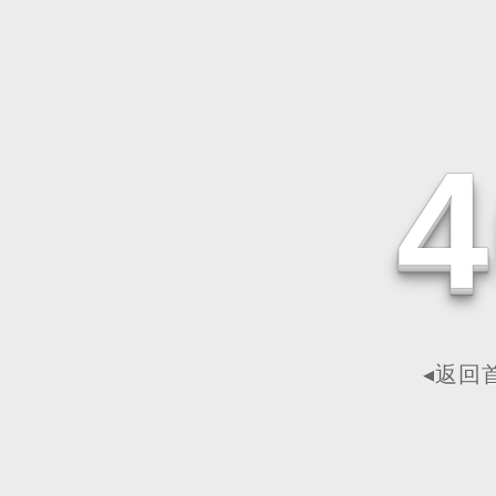
4
◂返回