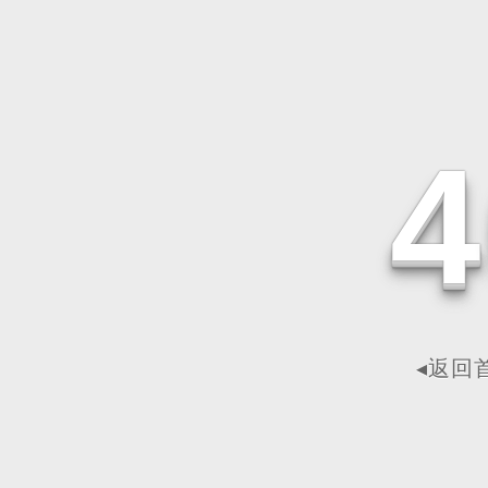
4
◂返回