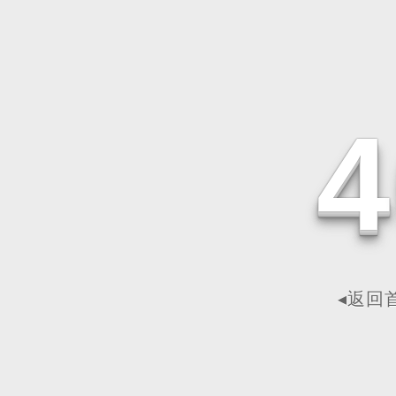
4
◂返回