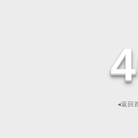
4
◂返回