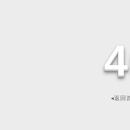
4
◂返回