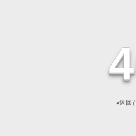
4
◂返回