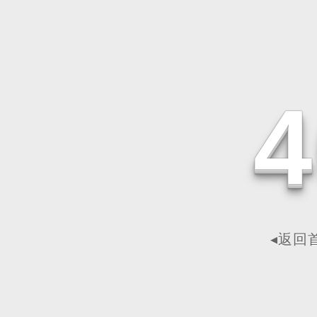
4
◂返回