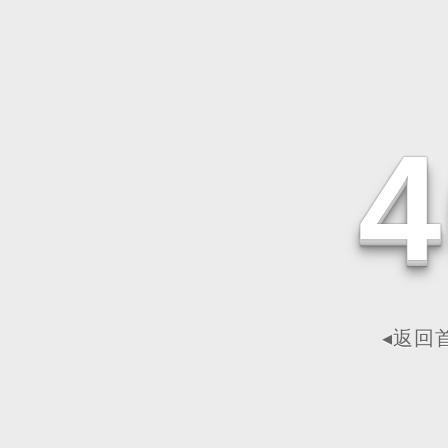
4
◂返回