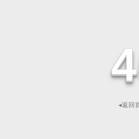
4
◂返回