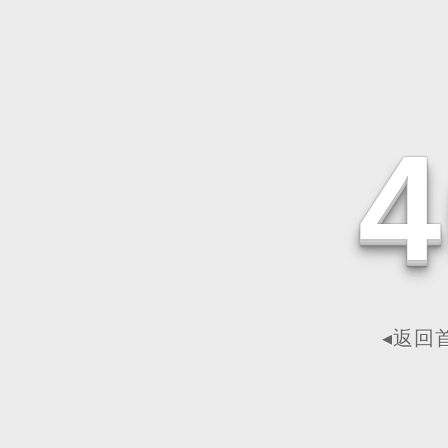
4
◂返回