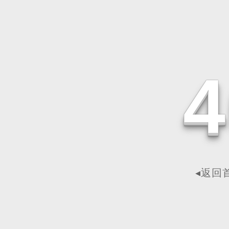
4
◂返回