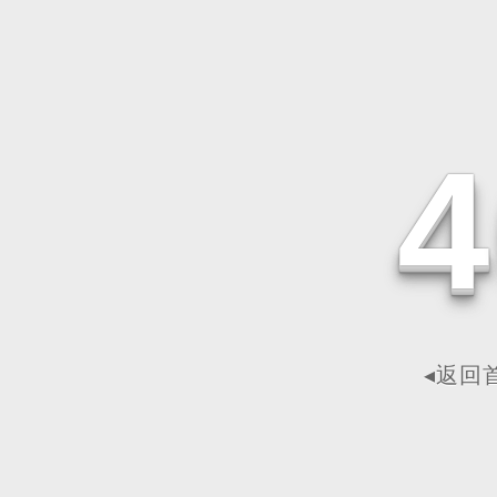
4
◂返回