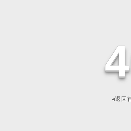
4
◂返回