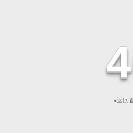
4
◂返回