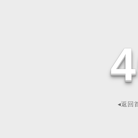
4
◂返回