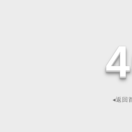
4
◂返回