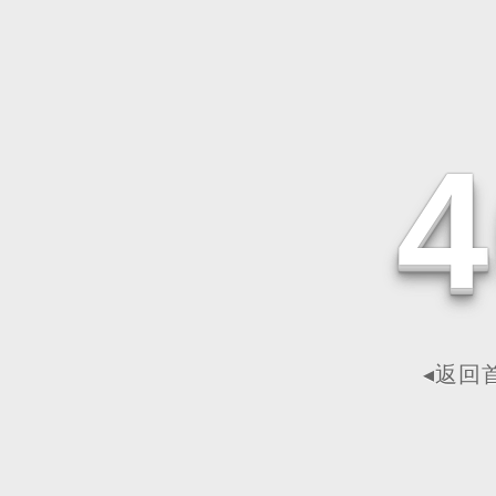
4
◂返回