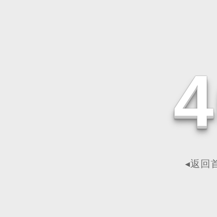
4
◂返回