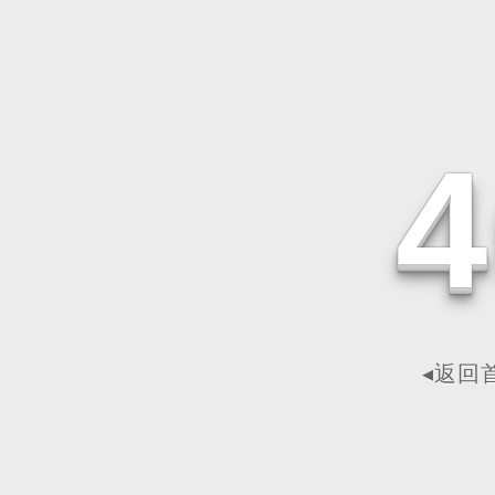
4
◂返回