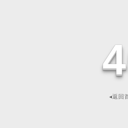
4
◂返回