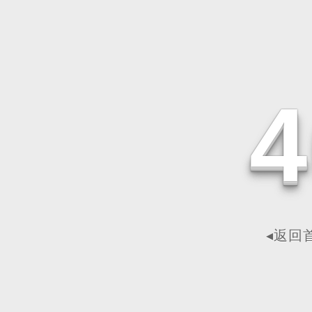
4
◂返回