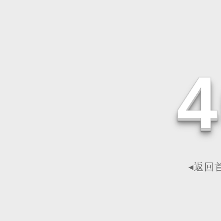
4
◂返回