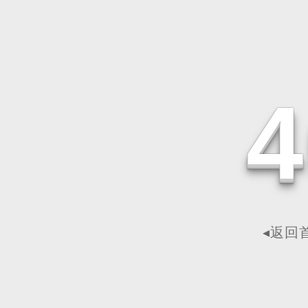
4
◂返回