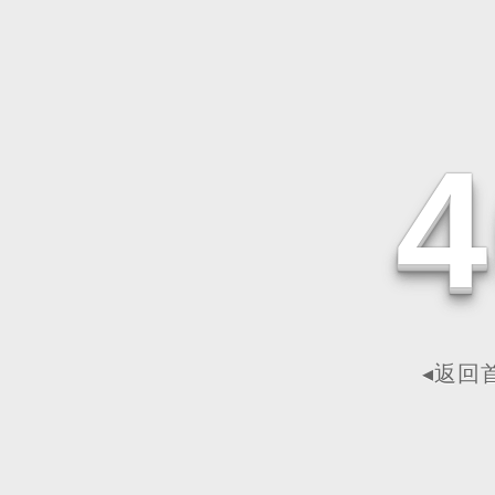
4
◂返回