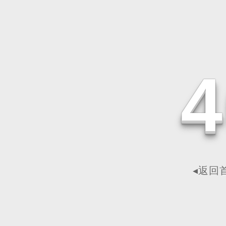
4
◂返回