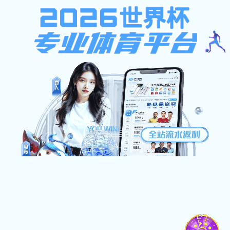
奇彩娱乐城
首页
财神捕鱼下载
党建工作
本科下载财神
研究生教育
学科建
实验奇彩娱乐
- 官方安卓版/
捕鱼APP
新闻模块
首页
>>
下载财神捕鱼APP
通知公告
奇彩娱
城
苹果版安装包
院系新闻
| 安全极速 -