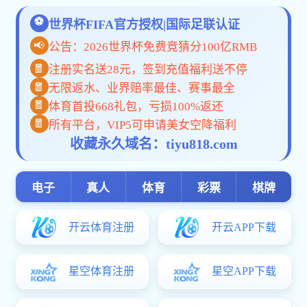
老资料
捕鱼大厅概况